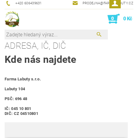
+420 606439631
PRODEJNA@FARMALABUTY.CZ
0
0 Kč
ADRESA, IČ, DIČ
Kde nás najdete
Farma Labuty s.r.o.
Labuty 104
PSČ: 696 48
IČ: 045 10 801
DIČ: CZ 04510801